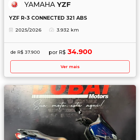
YAMAHA
YZF
YZF R-3 CONNECTED 321 ABS
2025/2026
3.932 km
34.900
por R$
de R$ 37.900
Ver mais