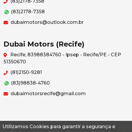
(83)2178-7358
(83)2178-7358
dubaimotors@outlook.com.br
Dubai Motors (Recife)
Recife, 83988384760 - Ipsep - Recife/PE - CEP
51350670
(81)2150-9281
(83)98838-4760
dubaimotorsrecife@gmail.com
Utilizamos Cookies para garantir a segurança e
© 2026 Autoconf. Todos os direitos reservados.