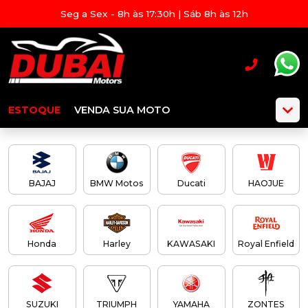
Seg a Sex - 8h às 17:30h | Sáb 8h às 12h
ESTOQUE
VENDA SUA MOTO
BAJAJ
BMW Motos
Ducati
HAOJUE
Honda
Harley
KAWASAKI
Royal Enfield
SUZUKI
TRIUMPH
YAMAHA
ZONTES