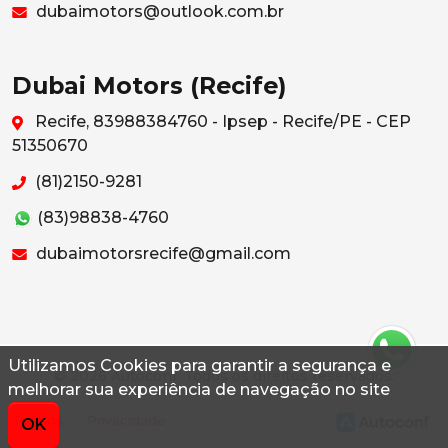
dubaimotors@outlook.com.br
Dubai Motors (Recife)
Recife, 83988384760 - Ipsep - Recife/PE - CEP
51350670
(81)2150-9281
(83)98838-4760
dubaimotorsrecife@gmail.com
Utilizamos Cookies para garantir a segurança e
© 2026 Autoconf. Todos os direitos reservados.
melhorar sua experiência de navegação no site
Termos
Privacidade
OK