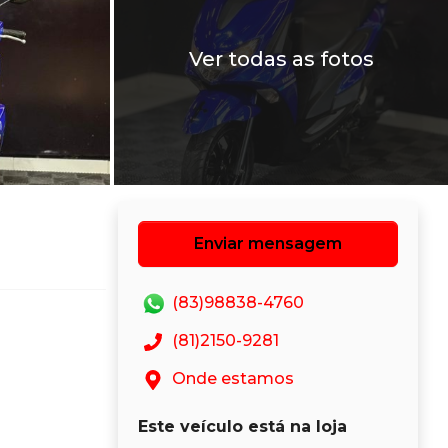
Ver todas as fotos
Enviar mensagem
(83)98838-4760
(81)2150-9281
Onde estamos
Este veículo está na loja