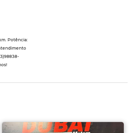
km. Potência:
 atendimento
83)98838-
mos!