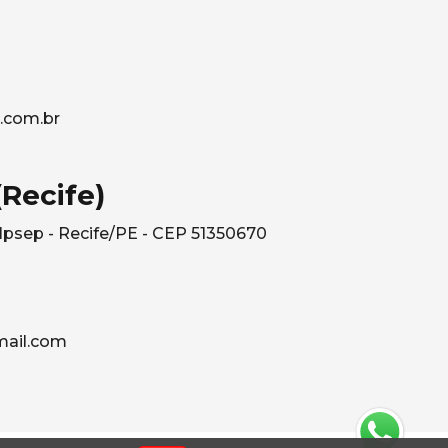
.com.br
Recife)
Ipsep - Recife/PE - CEP 51350670
ail.com