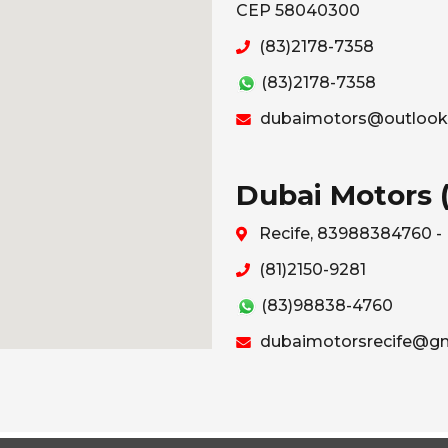
CEP 58040300
(83)2178-7358
(83)2178-7358
dubaimotors@outlook
Dubai Motors (
Recife, 83988384760 - 
(81)2150-9281
(83)98838-4760
dubaimotorsrecife@gm