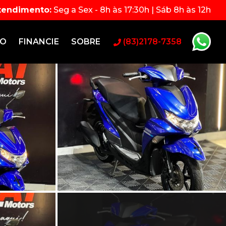
atendimento:
Seg a Sex - 8h às 17:30h | Sáb 8h às 12h
TO
FINANCIE
SOBRE
(83)2178-7358